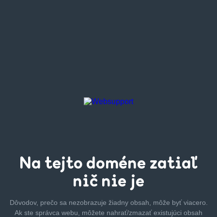
Na tejto
doméne zatiaľ
nič nie je
Dôvodov, prečo sa nezobrazuje žiadny obsah, môže byť
viacero.
Ak ste správca webu, môžete nahrať/zmazať
existujúci obsah